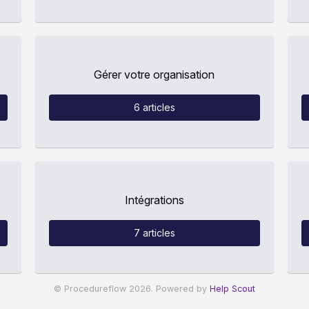
Gérer votre organisation
6
articles
Intégrations
7
articles
© Procedureflow 2026.
Powered by
Help Scout