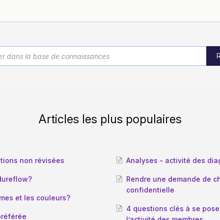
Articles les plus populaires
tions non révisées
Analyses - activité des d
dureflow?
Rendre une demande de c
confidentielle
rmes et les couleurs?
4 questions clés à se poser
préférée
l’activité des membres