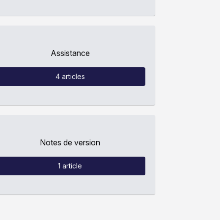
Assistance
4
articles
Notes de version
1
article